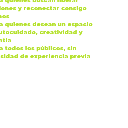
ra quienes buscan
liberar
iones
y
reconectar
consigo
mos
ra quienes desean un espacio
utocuidado
,
creatividad
y
tía
ra
todos los públicos
, sin
sidad de experiencia previa