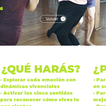
26
Volver
¿QUÉ HARÁS?
¿
· Explorar cada
emoción
con
· Pa
dinámicas vivenciales
en s
· Activar los
cinco sentidos
· Pa
para reconocer cómo vives lo
mejo