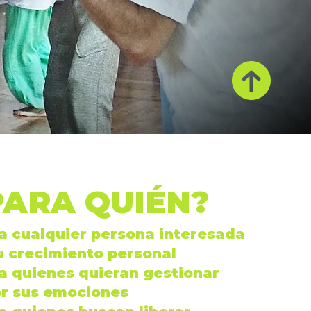
PARA QUIÉN?
ra cualquier persona interesada
u
crecimiento personal
ra quienes quieran gestionar
r sus
emociones