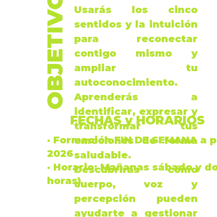
OBJETIVO
Usarás los
cinco
sentidos
y la
intuición
para reconectar
contigo mismo y
ampliar tu
autoconocimiento.
Aprenderás a
identificar, expresar y
FECHAS y HORARIOS
transformar tus
· Formación
FIN DE SEMANA
a p
emociones
de forma
2026
saludable.
·
Horario
: Mañanas sábado y d
Descubrirás cómo
horas
)
cuerpo
,
voz
y
percepción
pueden
ayudarte a gestionar