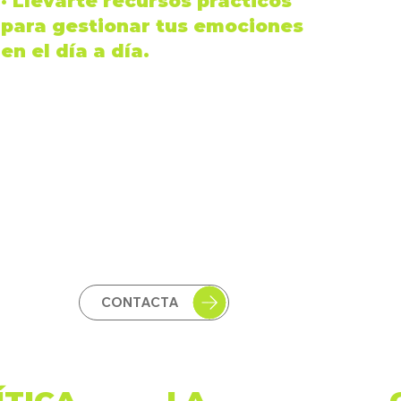
· Llevarte recursos prácticos
para gestionar tus
emociones
en el día a día.
CONTACTA
ÍTICA
LA