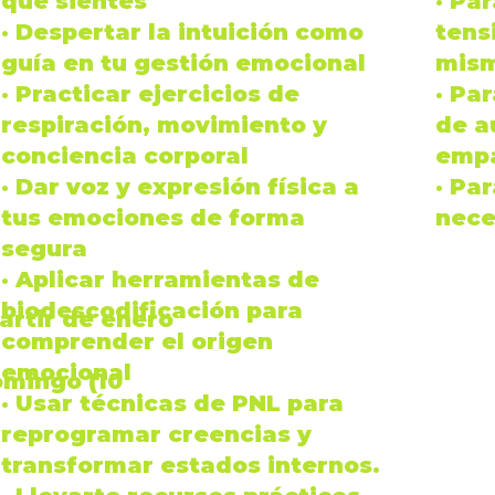
que sientes
· Pa
· Despertar la
intuición
como
tens
guía en tu gestión emocional
mis
· Practicar ejercicios de
· Pa
respiración
,
movimiento
y
de
a
conciencia corporal
empa
· Dar
voz
y
expresión física
a
· Pa
tus
emociones
de forma
nece
segura
· Aplicar herramientas de
biodescodificación
para
artir de
enero
comprender el origen
emocional
omingo (
10
· Usar técnicas de
PNL
para
reprogramar creencias
y
transformar estados internos.