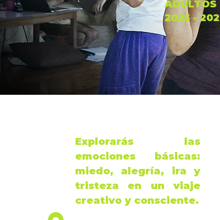
ADULTOS
2025 - 20
Explorarás las
emociones
básicas:
miedo
,
alegría
,
ira
y
tristeza
en un viaje
creativo y consciente.