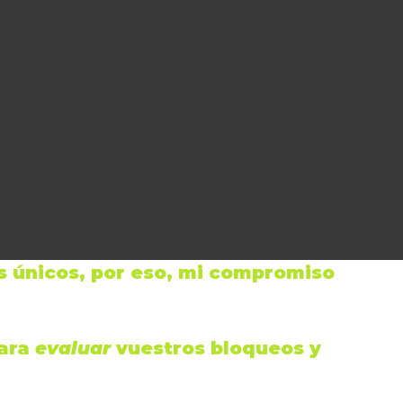
 únicos, por eso, mi
compromiso
para
evaluar
vuestros bloqueos y