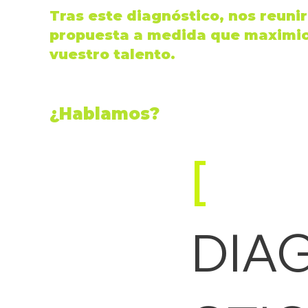
Tras este diagnóstico, nos reun
propuesta a medida que maximice
vuestro
talento
.
¿
Hablamos
?
[
DIA