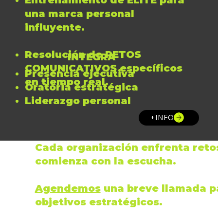
una marca personal
influyente.
Resolución de
RETOS
INTEGRA
COMUNICATIVOS
específicos
Presencia ejecutiva
en tiempo real.
Oratoria estratégica
Liderazgo personal
+INFO
Cada organización enfrenta retos
comienza con la
escucha
.
Agendemos
una breve llamada 
objetivos estratégicos
.