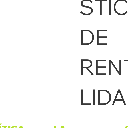
STI
DE
REN
LID