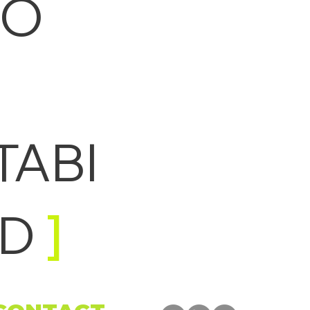
CO
TABI
AD
]