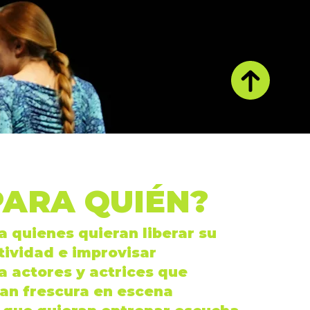
PARA QUIÉN?
ra quienes quieran liberar su
tividad
e
improvisar
ra
actores
y
actrices
que
an frescura en
escena