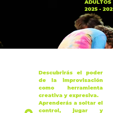
ADULTOS
2025 - 20
Descubrirás el poder
de la improvisación
como herramienta
creativa y expresiva.
Aprenderás a soltar el
control, jugar y