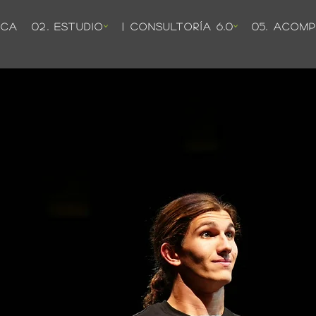
ICA
02. ESTUDIO
| CONSULTORÍA 6.0
05. ACOM