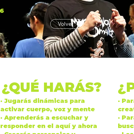
26
Volver
¿QUÉ HARÁS?
¿
· Jugarás dinámicas para
· Pa
activar
cuerpo
,
voz
y
mente
crea
· Aprenderás a
escuchar
y
· Pa
responder en el aquí y ahora
busc