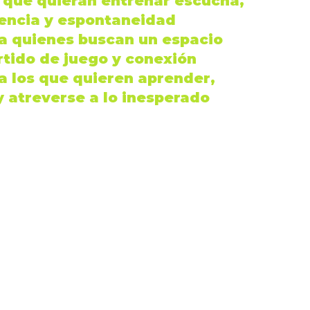
s que quieran entrenar
escucha
,
encia
y
espontaneidad
ra quienes buscan un espacio
rtido de
juego
y
conexión
ra los que quieren aprender,
 y atreverse a lo inesperado