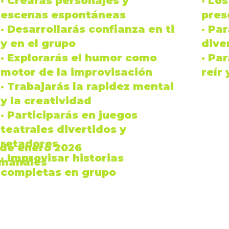
· Crearás
personajes
y
· Lo
escenas
espontáneas
pres
· Desarrollarás
confianza
en ti
· Pa
y en el grupo
dive
· Explorarás el
humor
como
· Pa
motor de la
improvisación
reír
· Trabajarás la
rapidez mental
y la
creatividad
· Participarás en juegos
teatrales divertidos y
retadores
 de
enero 2026
· Improvisar historias
emanales
completas en grupo