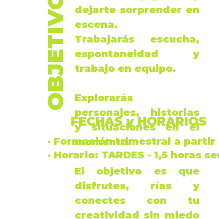
OBJETIVO
dejarte sorprender en
escena.
Trabajarás escucha,
espontaneidad y
trabajo en equipo.
Explorarás
personajes, historias
FECHAS y HORARIOS
y situaciones en el
· Formación trimestral a partir
momento.
·
Horario
: TARDES -
1,5 horas s
El objetivo es que
disfrutes, rías y
conectes con tu
creatividad sin miedo