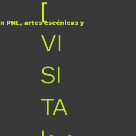
[
n PNL, artes escénicas y
VI
SI
TA