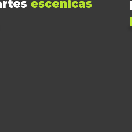
artes
escénicas