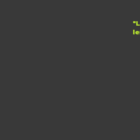
"
L
l