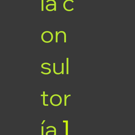
la
c
on
sul
tor
ía
]